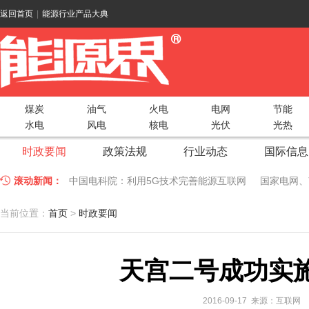
返回首页
|
能源行业产品大典
煤炭
油气
火电
电网
节能
水电
风电
核电
光伏
光热
时政要闻
政策法规
行业动态
国际信息
滚动新闻：
中国电科院：利用5G技术完善能源互联网
国家电网、
江苏车牛山岛智能微电网验收投运
2018 China Uti
当前位置：
首页
>
时政要闻
因储能而智慧，为储能而创新——第五届国际储能峰会
天宫二号成功实
低温冷凝技术助力大气污染防治，打造清洁型绿色工业
碧桂园打造新能源汽车小镇 构筑电动汽车生态圈
新疆
2016-09-17 来源：互联网