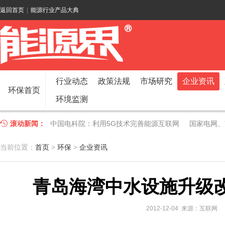
返回首页
|
能源行业产品大典
行业动态
政策法规
市场研究
企业资讯
环保首页
环境监测
滚动新闻：
中国电科院：利用5G技术完善能源互联网
国家电网、
江苏车牛山岛智能微电网验收投运
2018 China Uti
当前位置：
首页
>
环保
>
企业资讯
因储能而智慧，为储能而创新——第五届国际储能峰会
青岛海湾中水设施升级
低温冷凝技术助力大气污染防治，打造清洁型绿色工业
碧桂园打造新能源汽车小镇 构筑电动汽车生态圈
新疆
2012-12-04 来源：互联网
国家电网入局区块链 打造国家级能源互联网
湖北竹山