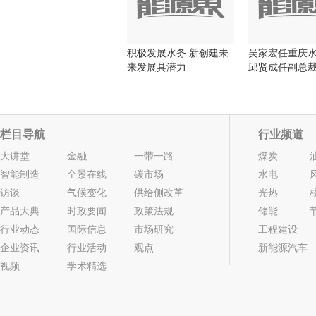
积极发展水务 新创建未
吴家宏任重庆
来发展具潜力
邱贤成任副总
栏目导航
行业频道
大讲堂
金融
一带一路
煤炭
智能制造
全景在线
碳市场
水电
访谈
气候变化
供给侧改革
光热
产品大典
时政要闻
政策法规
储能
行业动态
国际信息
市场研究
工程建设
企业资讯
行业活动
观点
新能源汽车
视频
学术精选
2022年05期