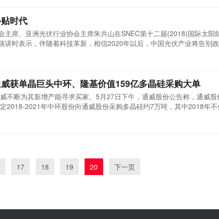
动普通电站建设工作前，各地不得以任何形式安排需国家补贴的普通电站
1000万千瓦左右建设规模。此外，将进一步降低光伏发电补贴强度。近
补贴时代
会主席、亚洲光伏行业协会主席朱共山在SNEC第十二届(2018)国际太阳
旨演讲时表示，伴随着科技革新，相信2020年以后，中国光伏产业将告别
术革新是推动光伏产业转型升级和绿色发展、实现平价上网的根本驱动力
产能将达到15万吨，可满足40吉瓦组件生产需求。这几年通过加大研发投入
威获单晶巨头中环、隆基价值159亿多晶硅采购大单
威不断为其新增产能寻求买家。5月27日下午，通威股份公告称，通威股
018-2021年中环股份向通威股份采购多晶硅约7万吨，其中2018年不低
0000-25000吨。就在5月22日下午，中环股份之外的另一大单晶巨头隆基股
下一系列公司签订长单多晶硅料采购合同，本合同采购量为2018年5月至
..
17
18
19
20
下一页