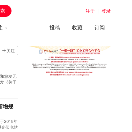
注册
|
登录
注
投稿
收藏
订阅
关注
和愈发无
发《关于
新增建设规
连此前有
新增规
2018年
通光伏电站