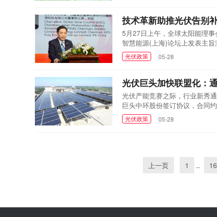
建设规模，在国家未下发文件启
光伏政策
06-04
在分布式光伏方面，今年仅安排
技术革新助推光伏告别
光伏发电新增装机规...
5月27日上午，全球太阳能理事
智慧能源(上海)论坛上发表主
全面实现光伏发电平价上网。技
光伏政策
05-28
介绍说，2019年协鑫多晶硅
技创新，协鑫自主创新的...
光伏巨头加快联盟化：通
光伏产能竞赛之际，行业新秀通
巨头中环股份签订协议，合同约定2
吨，2019-2021年每年约2
光伏政策
05-28
公司下属多家子公司与通威股份旗
12月合计55000吨，预估合同总.
上一页
1
..
16