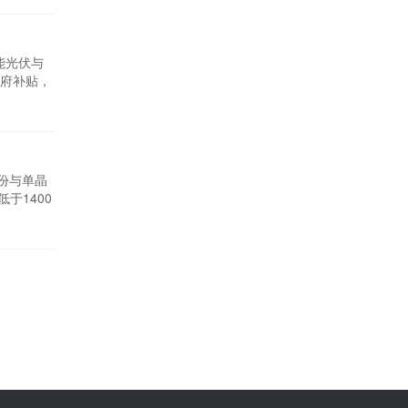
建设。而
年来，我国
能光伏与
政府补贴，
。朱共山
，加速科
份与单晶
于1400
份公告称，
2020年