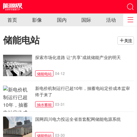
首页
影像
国内
国际
活动
储能电站
关注
探索市场化道路 让“共享”成就储能产业的明天
04-12
储能电站
新电价机制运行已超10年，抽蓄电站定价成本监审
终于来了
03-31
抽水蓄能
国网四川电力投运全省首套配网储能电源系统
03-30
储能电站