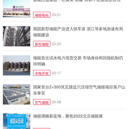
03-21
储能电站
我国新型储能产业进入快车道 浙江等多地加速布局
储能建设
03-20
新型储能
储能首次试水电力现货交易 市场身份和回报机制仍
待明确
03-17
水电开发
国家首台2×300兆瓦级盐穴压缩空气储能项目落户山
东泰安
03-08
空气储能
储能调频新蓝海，聚焦2022北京储能展