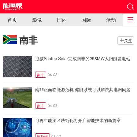
首页
影像
国内
国际
活动
南非
关注
挪威Scatec Solar完成南非的258MW太阳能发电站
04-08
南非
南非正面临能源危机 储能系统可以解决其电网问题
04-03
南非
可再生能源区块链化将开启智能技术的新篇章
03-17
区块链