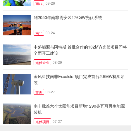
09-26
南非
到2050年南非需安装176GW光伏系统
09-24
南非
中盛能源与阿特斯 首批合作的132MW光伏项目即将
全面开工建设
08-29
光伏企业
金风科技南非Excelsior项目完成首台2.5MW机组吊
装
08-27
非洲
南非批准六个太阳能项目新增1290兆瓦可再生能源
装机
07-27
光伏项目