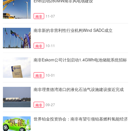
Enel启动280MW南非风电场建设
11-07
南非
南非新的非营利性行业机构Wind SADC成立
10-11
南非
南非Eskom公司计划启动1.4GWh电池储能系统招标
10-01
南非
南非理查德湾港口的液化石油气设施建设接近完成
09-27
南非
世界铂金投资协会：南非有望引领铂基燃料氢能经济