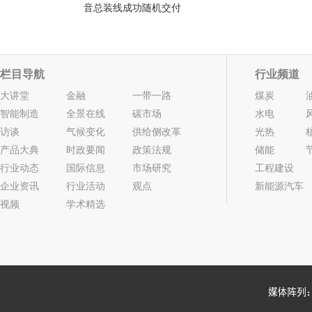
音总装线成功随机交付
栏目导航
行业频道
大讲堂
金融
一带一路
煤炭
智能制造
全景在线
碳市场
水电
访谈
气候变化
供给侧改革
光热
产品大典
时政要闻
政策法规
储能
行业动态
国际信息
市场研究
工程建设
企业资讯
行业活动
观点
新能源汽车
视频
学术精选
2022年05期