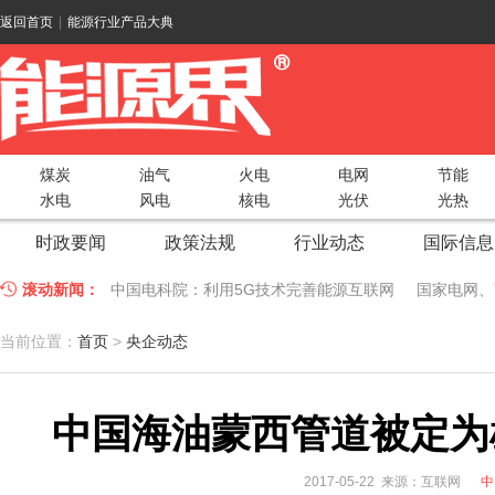
返回首页
|
能源行业产品大典
煤炭
油气
火电
电网
节能
水电
风电
核电
光伏
光热
时政要闻
政策法规
行业动态
国际信息
滚动新闻：
中国电科院：利用5G技术完善能源互联网
国家电网、
江苏车牛山岛智能微电网验收投运
2018 China Uti
当前位置：
首页
>
央企动态
因储能而智慧，为储能而创新——第五届国际储能峰会
中国海油蒙西管道被定为
低温冷凝技术助力大气污染防治，打造清洁型绿色工业
碧桂园打造新能源汽车小镇 构筑电动汽车生态圈
新疆
2017-05-22 来源：互联网
中