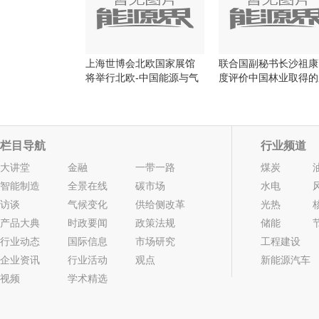
上海世博会北欧国家展馆
联合国副秘书长沙祖康
将举行北欧-中国能源与气
度评价中国林业取得的
候日
就
栏目导航
行业频道
大讲堂
金融
一带一路
煤炭
智能制造
全景在线
碳市场
水电
访谈
气候变化
供给侧改革
光热
产品大典
时政要闻
政策法规
储能
行业动态
国际信息
市场研究
工程建设
企业资讯
行业活动
观点
新能源汽车
视频
学术精选