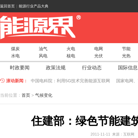
返回首页
|
能源行业产品大典
煤炭
油气
火电
电网
节能
水电
风电
核电
光伏
光热
时政要闻
政策法规
行业动态
国际信息
滚动新闻：
中国电科院：利用5G技术完善能源互联网
国家电网、
江苏车牛山岛智能微电网验收投运
2018 China Uti
当前位置：
首页
>
气候变化
因储能而智慧，为储能而创新——第五届国际储能峰会
住建部：绿色节能建
低温冷凝技术助力大气污染防治，打造清洁型绿色工业
碧桂园打造新能源汽车小镇 构筑电动汽车生态圈
新疆
2011-11-11 来源：互联网