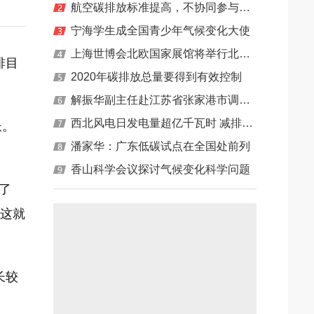
航空碳排放标准提高，不协同参与规则制定，C919能飞多远？
海地区主力清洁能源
宁海学生成全国青少年气候变化大使
等经济问题
上海世博会北欧国家展馆将举行北欧-中国能源与气候日
排目
2020年碳排放总量要得到有效控制
解振华副主任赴江苏省张家港市调研再制造产业发展
西北风电日发电量超亿千瓦时 减排效益显著
长。
潘家华：广东低碳试点在全国处前列
香山科学会议探讨气候变化科学问题
了
，这就
长较