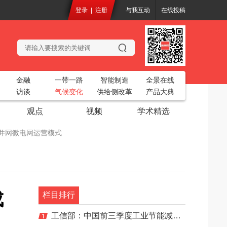
登录
|
注册
与我互动
在线投稿
金融
一带一路
智能制造
全景在线
访谈
气候变化
供给侧改革
产品大典
观点
视频
学术精选
化的并网微电网运营模式
务工业互联网平台”
开
2018中国烘干创新大会
成
共聚一堂
栏目排行
电站生态基流工程设计项目
工信部：中国前三季度工业节能减排目标未能完成