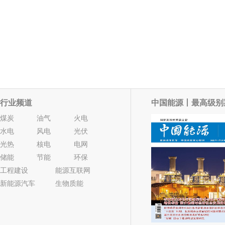
行业频道
中国能源丨最高级别
煤炭
油气
火电
水电
风电
光伏
光热
核电
电网
储能
节能
环保
工程建设
能源互联网
新能源汽车
生物质能