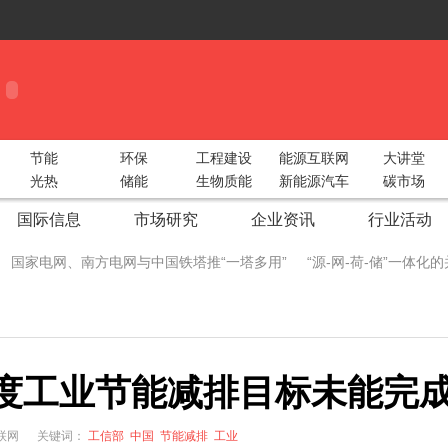
节能
环保
工程建设
能源互联网
大讲堂
光热
储能
生物质能
新能源汽车
碳市场
国际信息
市场研究
企业资讯
行业活动
国家电网、南方电网与中国铁塔推“一塔多用”
“源-网-荷-储”一体
 China Utility Week圆满收官！
智光电气携手阿里云构建“综合能源大服
际储能峰会重磅出击！
2018中部太阳能光伏展湖北地区动员会圆满召
度工业节能减排目标未能完
型绿色工业
广州新能源汽车生态产业链展5月9日开幕 各大领军企业
生态圈
新疆兵团推广太阳能电子自动化节水灌溉
成都院中标鱼跳水
互联网
关键词：
工信部
中国
节能减排
工业