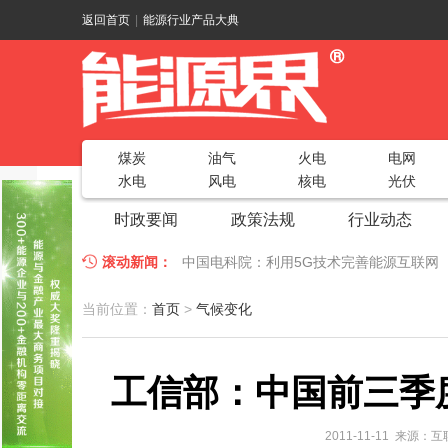
返回首页
|
能源行业产品大典
煤炭
油气
火电
电网
水电
风电
核电
光伏
时政要闻
政策法规
行业动态
滚动新闻：
中国电科院：利用5G技术完善能源互联网
江苏车牛山岛智能微电网验收投运
2018
当前位置：
首页
>
气候变化
因储能而智慧，为储能而创新——第五届国
工信部：中国前三季
低温冷凝技术助力大气污染防治，打造清洁
碧桂园打造新能源汽车小镇 构筑电动汽车
2011-11-11 来源：