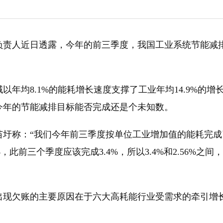
网
湖北竹山永久关停7座水电站保护堵河源生态
核电已成中国东部沿
解析氢能与储氢技术的发展前景
环保税改革：涉及到税收和企业利润
人近日透露，今年的前三季度，我国工业系统节能减
均8.1%的能耗增长速度支撑了工业年均14.9%的增
今年的节能减排目标能否完成还是个未知数。
称：“我们今年前三季度按单位工业增加值的能耗完成
%，此前三个季度应该完成3.4%，所以3.4%和2.56%之间
欠账的主要原因在于六大高耗能行业受需求的牵引增