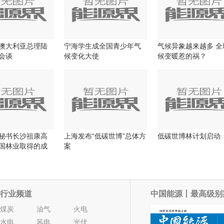
澳大利亚总理陆
宁海学生成全国青少年气
气候异象越来越多 全
会谈
候变化大使
候变暖惹的祸？
秘书长沙祖康高
上海发布“低碳世博”总体方
低碳世博林计划启动
国林业取得的成
案
行业频道
中国能源丨最高级别
煤炭
油气
火电
水电
风电
光伏