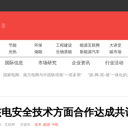
节能
环保
工程建设
能源互联网
大讲堂
光热
储能
生物质能
新能源汽车
碳市场
国际信息
市场研究
企业资讯
行业活动
国家电网、南方电网与中国铁塔推“一塔多用”
“源-网-荷-储”一体
 China Utility Week圆满收官！
智光电气携手阿里云构建“综合能源大服
际储能峰会重磅出击！
2018中部太阳能光伏展湖北地区动员会圆满召
核电安全技术方面合作达成共
型绿色工业
广州新能源汽车生态产业链展5月9日开幕 各大领军企业
生态圈
新疆兵团推广太阳能电子自动化节水灌溉
成都院中标鱼跳水
 来源：互联网
关键词：
技术
能源
中欧