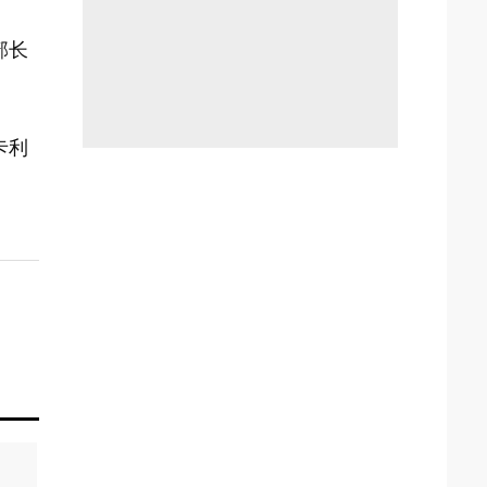
部长
卡利