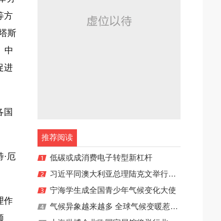
等方
塔斯
。中
促进
各国
推荐阅读
·厄
低碳或成消费电子转型新杠杆
习近平同澳大利亚总理陆克文举行会谈
宁海学生成全国青少年气候变化大使
理作
气候异象越来越多 全球气候变暖惹的祸？
领