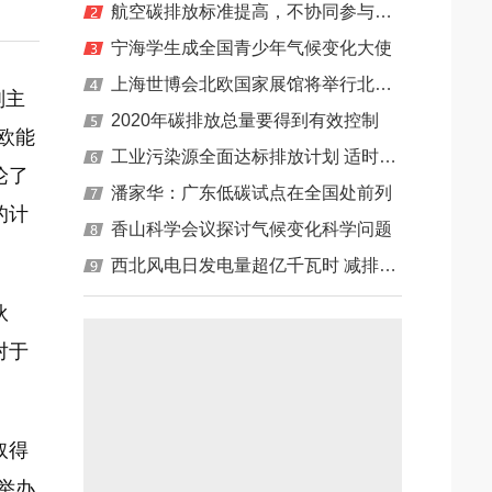
航空碳排放标准提高，不协同参与规则制定，C919能飞多远？
海地区主力清洁能源
宁海学生成全国青少年气候变化大使
等经济问题
上海世博会北欧国家展馆将举行北欧-中国能源与气候日
副主
2020年碳排放总量要得到有效控制
欧能
工业污染源全面达标排放计划 适时开征环境保护税
论了
潘家华：广东低碳试点在全国处前列
的计
香山科学会议探讨气候变化科学问题
西北风电日发电量超亿千瓦时 减排效益显著
伙
对于
取得
举办