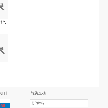
球气
期刊
与我互动