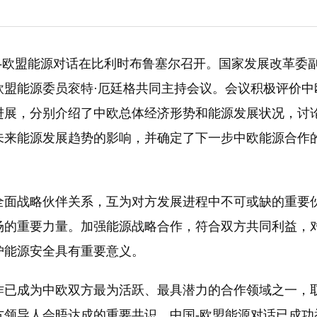
网
湖北竹山永久关停7座水电站保护堵河源生态
核电已成中国东部沿
解析氢能与储氢技术的发展前景
环保税改革：涉及到税收和企业利润
-欧盟能源对话在比利时布鲁塞尔召开。国家发展改革委
欧盟能源委员衮特·厄廷格共同主持会议。会议积极评价中
进展，分别介绍了中欧总体经济形势和能源发展状况，讨
未来能源发展趋势的影响，并确定了下一步中欧能源合作
战略伙伴关系，互为对方发展进程中不可或缺的重要
场的重要力量。加强能源战略合作，符合双方共同利益，
护能源安全具有重要意义。
成为中欧双方最为活跃、最具潜力的合作领域之一，
方领导人会晤达成的重要共识，中国-欧盟能源对话已成功