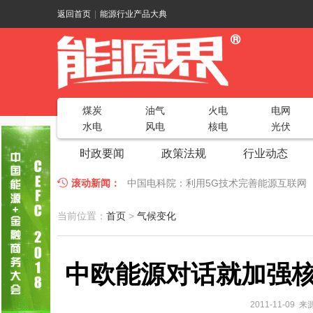
返回首页
|
能源行业产品大典
煤炭
油气
火电
电网
水电
风电
核电
光伏
时政要闻
政策法规
行业动态
滚动新闻：
中国电科院：利用5G技术完善能源互联网
江苏车牛山岛智能微电网验收投运
2018
当前位置：
首页
>
气候变化
因储能而智慧，为储能而创新——第五届国
中欧能源对话就加强
低温冷凝技术助力大气污染防治，打造清洁
碧桂园打造新能源汽车小镇 构筑电动汽车
2011-11-09