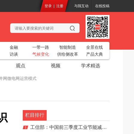
登录
|
注册
与我互动
在线投稿
金融
一带一路
智能制造
全景在线
访谈
气候变化
供给侧改革
产品大典
观点
视频
学术精选
化的并网微电网运营模式
务工业互联网平台”
开
2018中国烘干创新大会
识
共聚一堂
栏目排行
电站生态基流工程设计项目
工信部：中国前三季度工业节能减排目标未能完成