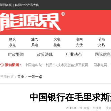
返回首页
|
能源行业产品大典
煤炭
油气
火电
电网
节能
水电
风电
核电
光伏
光热
时政要闻
政策法规
行业动态
国际信息
滚动新闻：
中国电科院：利用5G技术完善能源互联网
国家电网、
江苏车牛山岛智能微电网验收投运
2018 China Uti
当前位置：
首页
>
一带一路
因储能而智慧，为储能而创新——第五届国际储能峰会
中国银行在毛里求斯
低温冷凝技术助力大气污染防治，打造清洁型绿色工业
碧桂园打造新能源汽车小镇 构筑电动汽车生态圈
新疆
2016-09-29 来源：互联网
关键