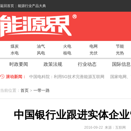
返回首页
|
能源行业产品大典
煤炭
油气
火电
电网
节能
水电
风电
核电
光伏
光热
时政要闻
政策法规
行业动态
国际信息
滚动新闻：
中国电科院：利用5G技术完善能源互联网
国家电网、
江苏车牛山岛智能微电网验收投运
2018 China Uti
当前位置：
首页
>
一带一路
因储能而智慧，为储能而创新——第五届国际储能峰会
中国银行业跟进实体企业
低温冷凝技术助力大气污染防治，打造清洁型绿色工业
碧桂园打造新能源汽车小镇 构筑电动汽车生态圈
新疆
2016-09-22 来源：互联网