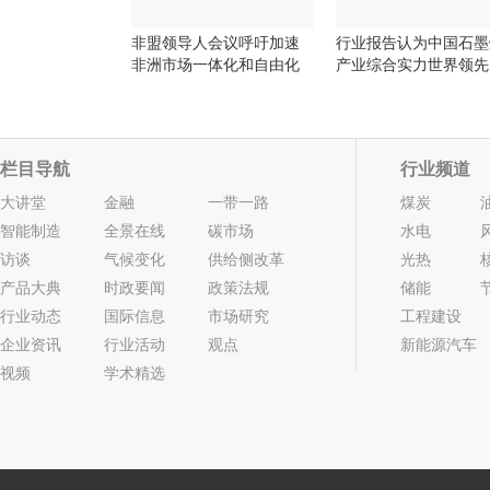
非盟领导人会议呼吁加速
行业报告认为中国石墨
非洲市场一体化和自由化
产业综合实力世界领先
栏目导航
行业频道
大讲堂
金融
一带一路
煤炭
智能制造
全景在线
碳市场
水电
访谈
气候变化
供给侧改革
光热
产品大典
时政要闻
政策法规
储能
行业动态
国际信息
市场研究
工程建设
企业资讯
行业活动
观点
新能源汽车
视频
学术精选