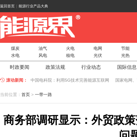
返回首页
|
能源行业产品大典
煤炭
油气
火电
电网
节能
水电
风电
核电
光伏
光热
时政要闻
政策法规
行业动态
国际信息
滚动新闻：
中国电科院：利用5G技术完善能源互联网
国家电网、
江苏车牛山岛智能微电网验收投运
2018 China Uti
当前位置：
首页
>
一带一路
因储能而智慧，为储能而创新——第五届国际储能峰会
商务部调研显示：外贸政策
低温冷凝技术助力大气污染防治，打造清洁型绿色工业
碧桂园打造新能源汽车小镇 构筑电动汽车生态圈
新疆
问