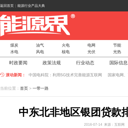
返回首页
|
能源行业产品大典
煤炭
油气
火电
电网
节能
水电
风电
核电
光伏
光热
时政要闻
政策法规
行业动态
国际信息
滚动新闻：
中国电科院：利用5G技术完善能源互联网
国家电网、
江苏车牛山岛智能微电网验收投运
2018 China Uti
当前位置：
首页
>
一带一路
因储能而智慧，为储能而创新——第五届国际储能峰会
中东北非地区银团贷款
低温冷凝技术助力大气污染防治，打造清洁型绿色工业
碧桂园打造新能源汽车小镇 构筑电动汽车生态圈
新疆
2016-07-14 来源：互联网