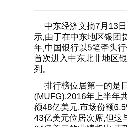
国家电网入局区块链 打造国家级能源互联网
湖北竹山
何仲辉:让高质量成为水电发展的新旗帜
解析氢能与储
中东经济文摘7月13日报
示,由于在中东地区银团贷
年,中国银行以5笔牵头行
首次进入中东北非地区
列。
排行榜位居第一的是
(MUFG),2016年上
额48亿美元,市场份额6.
43亿美元位居次席,但这与