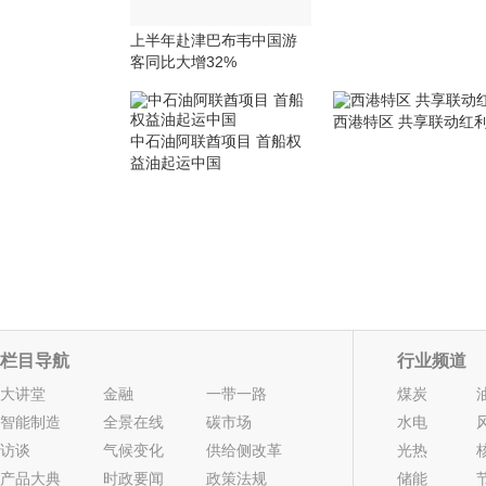
上半年赴津巴布韦中国游
客同比大增32%
西港特区 共享联动红
中石油阿联酋项目 首船权
益油起运中国
栏目导航
行业频道
大讲堂
金融
一带一路
煤炭
智能制造
全景在线
碳市场
水电
访谈
气候变化
供给侧改革
光热
产品大典
时政要闻
政策法规
储能