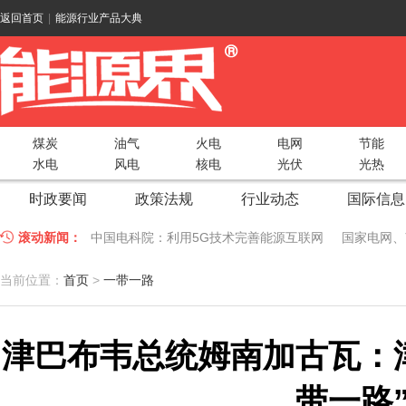
返回首页
|
能源行业产品大典
煤炭
油气
火电
电网
节能
水电
风电
核电
光伏
光热
时政要闻
政策法规
行业动态
国际信息
滚动新闻：
中国电科院：利用5G技术完善能源互联网
国家电网、
江苏车牛山岛智能微电网验收投运
2018 China Uti
当前位置：
首页
>
一带一路
因储能而智慧，为储能而创新——第五届国际储能峰会
津巴布韦总统姆南加古瓦：
低温冷凝技术助力大气污染防治，打造清洁型绿色工业
碧桂园打造新能源汽车小镇 构筑电动汽车生态圈
新疆
带一路