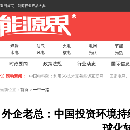
返回首页
|
能源行业产品大典
煤炭
油气
火电
电网
节能
水电
风电
核电
光伏
光热
时政要闻
政策法规
行业动态
国际信息
滚动新闻：
中国电科院：利用5G技术完善能源互联网
国家电网、
江苏车牛山岛智能微电网验收投运
2018 China Uti
当前位置：
首页
>
一带一路
因储能而智慧，为储能而创新——第五届国际储能峰会
外企老总：中国投资环境持续
低温冷凝技术助力大气污染防治，打造清洁型绿色工业
碧桂园打造新能源汽车小镇 构筑电动汽车生态圈
新疆
球化