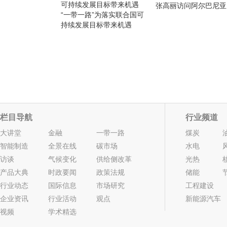
张高丽访问阿尔巴尼亚
“一带一路”为落实联合国可
持续发展目标带来机遇
栏目导航
行业频道
大讲堂
金融
一带一路
煤炭
智能制造
全景在线
碳市场
水电
访谈
气候变化
供给侧改革
光热
产品大典
时政要闻
政策法规
储能
行业动态
国际信息
市场研究
工程建设
企业资讯
行业活动
观点
新能源汽车
视频
学术精选