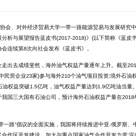
网
湖北竹山永久关停7座水电站保护堵河源生态
核电已成中国东部沿
解析氢能与储氢技术的发展前景
环保税改革：涉及到税收和企业利润
业协会、对外经济贸易大学一带一路能源贸易与发展研究
与展望报告蓝皮书(2017-2018)》(以下简称《蓝皮书
协会连续第8次向社会发布《蓝皮书》。
走出去成绩斐然，海外油气权益产量逐年上升。截至201
中民营企业23家)参与海外210个油气项目投资;境外石油
油权益突破1.5亿吨，油气权益产量达到1.9亿吨油当量
于我国三大国有石油公司，预计海外石油权益产量在2018
带一路”倡议的全面实施，我国将持续推进中亚-俄罗斯、
气合作区开发建设，加大与重点国家油气合作开发力度;完