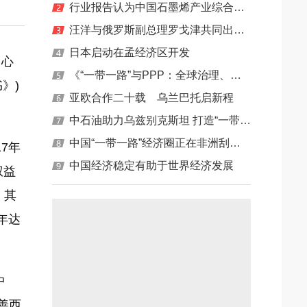
行业报告认为中国石墨烯产业综合实力世界领先
海地区主力清洁能源
汪洋与俄罗斯副总理罗戈津共同出席第三届中俄博览会活动
等经济问题
日本启动在孟经济区开发
中心
《“一带一路”与PPP：全球治理、区域合作与中国模式》蓝皮书在对外经济贸易大学发布
》)
亚欧合作二十载 乌兰巴托启新程
中石油助力乌兹别克斯坦 打造“一带一路”油气合作品牌工程
中国“一带一路”经济圈正在非洲刮起猛烈旋风
7年
中国经济稳定有助于世界经济发展
权益
。其
年达
中
善西