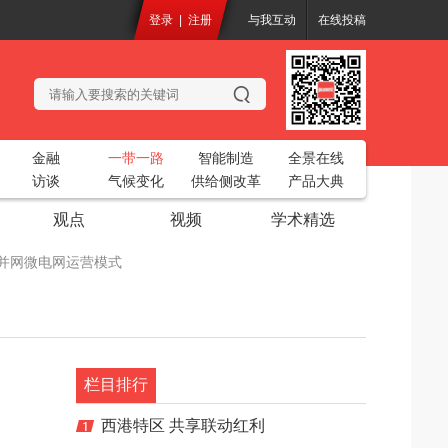
登录
|
注册
与我互动
在线投稿
金融
一带一路
智能制造
全景在线
访谈
气候变化
供给侧改革
产品大典
观点
视频
学术精选
化的并网微电网运营模式
务工业互联网平台”
开
2018中国烘干创新大会
共聚一堂
栏目排行
电站生态基流工程设计项目
西港特区 共享联动红利