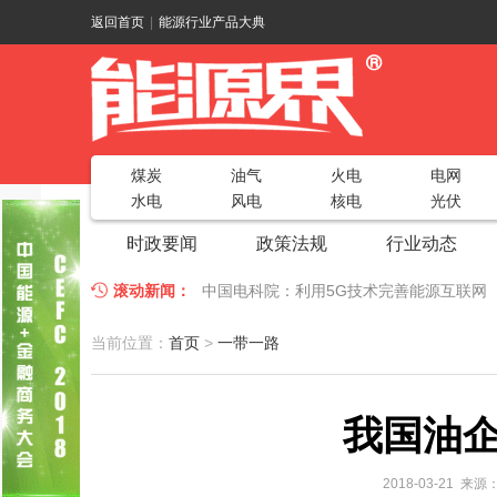
返回首页
|
能源行业产品大典
煤炭
油气
火电
电网
水电
风电
核电
光伏
时政要闻
政策法规
行业动态
滚动新闻：
中国电科院：利用5G技术完善能源互联网
江苏车牛山岛智能微电网验收投运
2018
当前位置：
首页
>
一带一路
因储能而智慧，为储能而创新——第五届国
我国油
低温冷凝技术助力大气污染防治，打造清洁
碧桂园打造新能源汽车小镇 构筑电动汽车
2018-03-21 