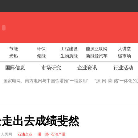
节能
环保
工程建设
能源互联网
大讲堂
光热
储能
生物质能
新能源汽车
碳市场
国际信息
市场研究
企业资讯
行业活动
国家电网、南方电网与中国铁塔推“一塔多用”
“源-网-荷-储”一体
 China Utility Week圆满收官！
智光电气携手阿里云构建“综合能源大服
际储能峰会重磅出击！
2018中部太阳能光伏展湖北地区动员会圆满召
企走出去成绩斐然
型绿色工业
广州新能源汽车生态产业链展5月9日开幕 各大领军企业
生态圈
新疆兵团推广太阳能电子自动化节水灌溉
成都院中标鱼跳水
来源：人民网
石油企业
一带一路
石油产量