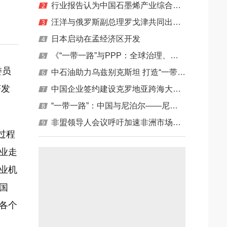
行业报告认为中国石墨烯产业综合实力世界领先
海地区主力清洁能源
汪洋与俄罗斯副总理罗戈津共同出席第三届中俄博览会活动
等经济问题
日本启动在孟经济区开发
《“一带一路”与PPP：全球治理、区域合作与中国模式》蓝皮书在对外经济贸易大学发布
委员
中石油助力乌兹别克斯坦 打造“一带一路”油气合作品牌工程
济发
中国企业签约建设克罗地亚跨海大桥项目
“一带一路”：中国与尼泊尔——尼泊尔高级政务研修班（第三期）顺利结业
非盟领导人会议呼吁加速非洲市场一体化和自由化
过程
业走
业机
国
各个