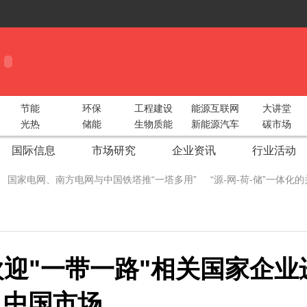
节能
环保
工程建设
能源互联网
大讲堂
光热
储能
生物质能
新能源汽车
碳市场
国际信息
市场研究
企业资讯
行业活动
国家电网、南方电网与中国铁塔推“一塔多用”
“源-网-荷-储”一体
 China Utility Week圆满收官！
智光电气携手阿里云构建“综合能源大服
际储能峰会重磅出击！
2018中部太阳能光伏展湖北地区动员会圆满召
迎"一带一路"相关国家企业
型绿色工业
广州新能源汽车生态产业链展5月9日开幕 各大领军企业
生态圈
新疆兵团推广太阳能电子自动化节水灌溉
成都院中标鱼跳水
入中国市场