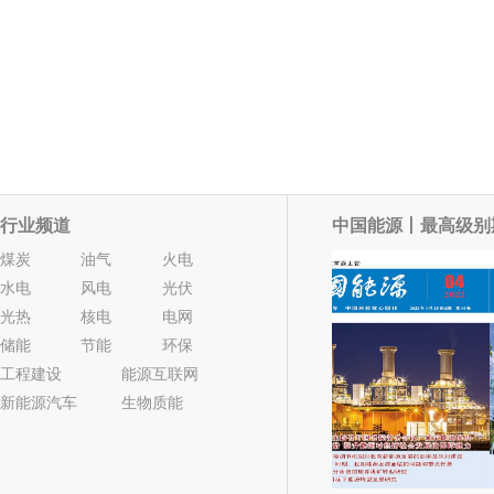
行业频道
中国能源丨最高级别
煤炭
油气
火电
水电
风电
光伏
光热
核电
电网
储能
节能
环保
工程建设
能源互联网
新能源汽车
生物质能