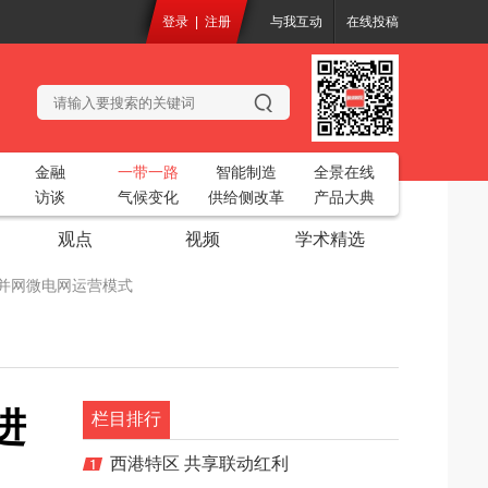
登录
|
注册
与我互动
在线投稿
金融
一带一路
智能制造
全景在线
访谈
气候变化
供给侧改革
产品大典
观点
视频
学术精选
化的并网微电网运营模式
务工业互联网平台”
开
2018中国烘干创新大会
进
共聚一堂
栏目排行
电站生态基流工程设计项目
西港特区 共享联动红利