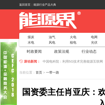
返回首页
|
能源行业产品大典
煤炭
油气
火电
电网
水电
风电
核电
光伏
时政要闻
政策法规
行业动态
滚动新闻：
中国电科院：利用5G技术完善能源互联网
江苏车牛山岛智能微电网验收投运
2018
当前位置：
首页
>
一带一路
因储能而智慧，为储能而创新——第五届国
国资委主任肖亚庆：欢
低温冷凝技术助力大气污染防治，打造清洁
碧桂园打造新能源汽车小镇 构筑电动汽车