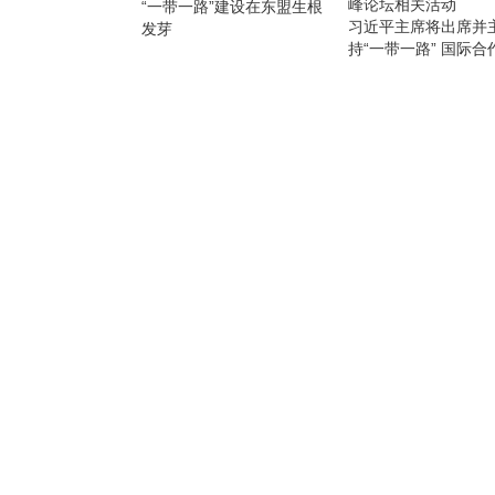
“一带一路”建设在东盟生根
习近平主席将出席并
发芽
持“一带一路” 国际合
峰论坛相关活动