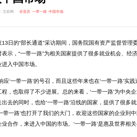
网
湖北竹山永久关停7座水电站保护堵河源生态
核电已成中国东部沿
来源：互联网
肖亚庆
一带一路
中国市场
解析氢能与储氢技术的发展前景
环保税改革：涉及到税收和企业利润
13日的“部长通道”采访期间，国务院国有资产监督管理
表示，“一带一路”为相关国家提供了很多就业机会、经
业进入中国市场。
响应‘一带一路’的号召，而且这些年来也在‘一带一路’实践
程，也取得了不少进展。总的来看，‘一带一路’为中央企
出去的同时，也给‘一带一路’沿线的国家，提供了很多就
一带一路’也打开了我们的大门，欢迎这些国家的企业到中
业合作，来进入中国的市场。‘一带一路’是惠及世界相关