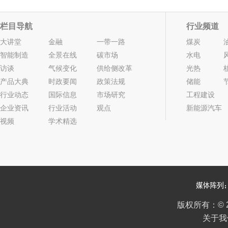
栏目导航
行业频道
大讲堂
金融
一带一路
煤炭
智能制造
全景在线
碳市场
水电
访谈
气候变化
供给侧改革
光热
产品大典
时政要闻
政策法规
储能
行业动态
国际信息
市场研究
工程建设
企业资讯
行业活动
观点
新能源汽车
视频
学术精选
2022年05期
版权所有：
©
关于我