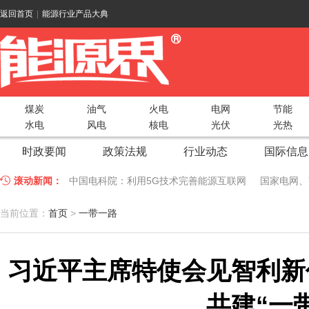
返回首页
|
能源行业产品大典
煤炭
油气
火电
电网
节能
水电
风电
核电
光伏
光热
时政要闻
政策法规
行业动态
国际信息
滚动新闻：
中国电科院：利用5G技术完善能源互联网
国家电网、
江苏车牛山岛智能微电网验收投运
2018 China Uti
当前位置：
首页
>
一带一路
因储能而智慧，为储能而创新——第五届国际储能峰会
习近平主席特使会见智利新
低温冷凝技术助力大气污染防治，打造清洁型绿色工业
碧桂园打造新能源汽车小镇 构筑电动汽车生态圈
新疆
共建“一