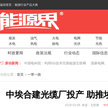
返回首页
|
能源行业产品大典
煤炭
油气
火电
电网
节能
水电
风电
核电
光伏
光热
时政要闻
政策法规
行业动态
国际信息
滚动新闻：
中国电科院：利用5G技术完善能源互联网
国家电网、
江苏车牛山岛智能微电网验收投运
2018 China Uti
当前位置：
首页
>
一带一路
因储能而智慧，为储能而创新——第五届国际储能峰会
中埃合建光缆厂投产 助推
低温冷凝技术助力大气污染防治，打造清洁型绿色工业
碧桂园打造新能源汽车小镇 构筑电动汽车生态圈
新疆
2018-03-08 来源：互联网
中