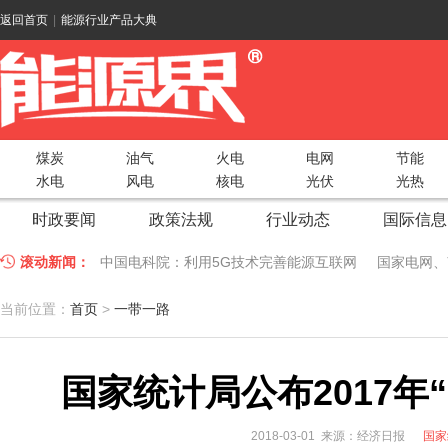
返回首页
|
能源行业产品大典
煤炭
油气
火电
电网
节能
水电
风电
核电
光伏
光热
时政要闻
政策法规
行业动态
国际信息
滚动新闻：
中国电科院：利用5G技术完善能源互联网
国家电网、
江苏车牛山岛智能微电网验收投运
2018 China Uti
当前位置：
首页
>
一带一路
因储能而智慧，为储能而创新——第五届国际储能峰会
国家统计局公布2017年
低温冷凝技术助力大气污染防治，打造清洁型绿色工业
碧桂园打造新能源汽车小镇 构筑电动汽车生态圈
新疆
2018-03-01 来源：经济日报
国家