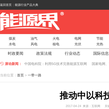
返回首页
|
能源行业产品大典
煤炭
油气
火电
电网
节能
水电
风电
核电
光伏
光热
时政要闻
政策法规
行业动态
国际信息
滚动新闻：
中国电科院：利用5G技术完善能源互联网
国家电网、
江苏车牛山岛智能微电网验收投运
2018 China Uti
当前位置：
首页
>
一带一路
因储能而智慧，为储能而创新——第五届国际储能峰会
推动中以科
低温冷凝技术助力大气污染防治，打造清洁型绿色工业
碧桂园打造新能源汽车小镇 构筑电动汽车生态圈
新疆
2017-04-24 来源：互联网
关