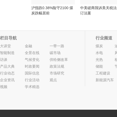
沪指跌0.38%险守2100 煤
中美磋商我诉美关税法
炭跌幅居前
订法案
栏目导航
行业频道
大讲堂
金融
一带一路
煤炭
智能制造
全景在线
碳市场
水电
访谈
气候变化
供给侧改革
光热
产品大典
时政要闻
政策法规
储能
行业动态
国际信息
市场研究
工程建设
企业资讯
行业活动
观点
新能源汽车
视频
学术精选
2022年05期