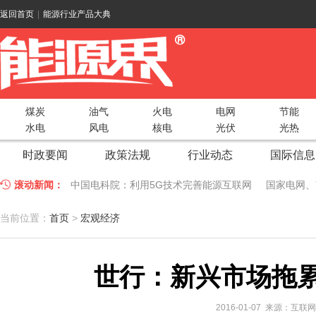
返回首页
|
能源行业产品大典
煤炭
油气
火电
电网
节能
水电
风电
核电
光伏
光热
时政要闻
政策法规
行业动态
国际信息
滚动新闻：
中国电科院：利用5G技术完善能源互联网
国家电网、
江苏车牛山岛智能微电网验收投运
2018 China Uti
当前位置：
首页
>
宏观经济
因储能而智慧，为储能而创新——第五届国际储能峰会
世行：新兴市场拖累
低温冷凝技术助力大气污染防治，打造清洁型绿色工业
碧桂园打造新能源汽车小镇 构筑电动汽车生态圈
新疆
2016-01-07 来源：互联