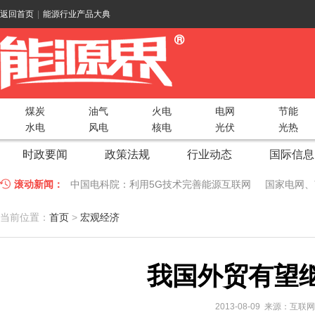
返回首页
|
能源行业产品大典
煤炭
油气
火电
电网
节能
水电
风电
核电
光伏
光热
时政要闻
政策法规
行业动态
国际信息
滚动新闻：
中国电科院：利用5G技术完善能源互联网
国家电网、
江苏车牛山岛智能微电网验收投运
2018 China Uti
当前位置：
首页
>
宏观经济
因储能而智慧，为储能而创新——第五届国际储能峰会
我国外贸有望
低温冷凝技术助力大气污染防治，打造清洁型绿色工业
碧桂园打造新能源汽车小镇 构筑电动汽车生态圈
新疆
2013-08-09 来源：互联