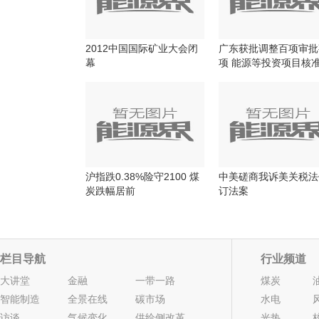
2012中国国际矿业大会闭
广东获批调整百项审批
幕
项 能源等投资项目核
放
沪指跌0.38%险守2100 煤
中美磋商我诉美关税法
炭跌幅居前
订法案
栏目导航
行业频道
大讲堂
金融
一带一路
煤炭
智能制造
全景在线
碳市场
水电
访谈
气候变化
供给侧改革
光热