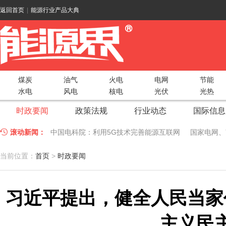
返回首页
|
能源行业产品大典
煤炭
油气
火电
电网
节能
水电
风电
核电
光伏
光热
时政要闻
政策法规
行业动态
国际信息
滚动新闻：
中国电科院：利用5G技术完善能源互联网
国家电网、
江苏车牛山岛智能微电网验收投运
2018 China Uti
当前位置：
首页
>
时政要闻
因储能而智慧，为储能而创新——第五届国际储能峰会
习近平提出，健全人民当家
低温冷凝技术助力大气污染防治，打造清洁型绿色工业
碧桂园打造新能源汽车小镇 构筑电动汽车生态圈
新疆
主义民