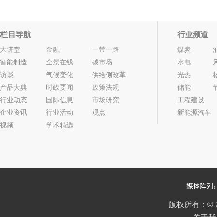
栏目导航
行业频道
大讲堂
金融
一带一路
煤炭
智能制造
全景在线
碳市场
水电
访谈
气候变化
供给侧改革
光热
产品大典
时政要闻
政策法规
储能
行业动态
国际信息
市场研究
工程建设
企业资讯
行业活动
观点
新能源汽车
视频
学术精选
2022年05期
2022年04期
版权所有：
©