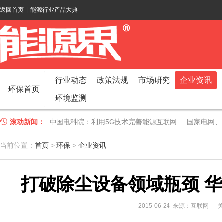
返回首页
|
能源行业产品大典
行业动态
政策法规
市场研究
企业资讯
环保首页
环境监测
滚动新闻：
中国电科院：利用5G技术完善能源互联网
国家电网、
江苏车牛山岛智能微电网验收投运
2018 China Uti
当前位置：
首页
>
环保
>
企业资讯
因储能而智慧，为储能而创新——第五届国际储能峰会
打破除尘设备领域瓶颈 
低温冷凝技术助力大气污染防治，打造清洁型绿色工业
碧桂园打造新能源汽车小镇 构筑电动汽车生态圈
新疆
2015-06-24 来源：互联网
关
国家电网入局区块链 打造国家级能源互联网
湖北竹山