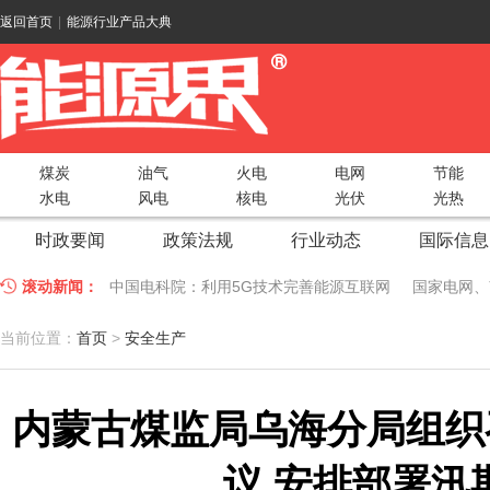
返回首页
|
能源行业产品大典
煤炭
油气
火电
电网
节能
水电
风电
核电
光伏
光热
时政要闻
政策法规
行业动态
国际信息
滚动新闻：
中国电科院：利用5G技术完善能源互联网
国家电网、
江苏车牛山岛智能微电网验收投运
2018 China Uti
当前位置：
首页
>
安全生产
因储能而智慧，为储能而创新——第五届国际储能峰会
内蒙古煤监局乌海分局组织
低温冷凝技术助力大气污染防治，打造清洁型绿色工业
碧桂园打造新能源汽车小镇 构筑电动汽车生态圈
新疆
议,安排部署汛