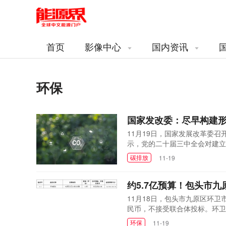
首页
影像中心
国内资讯
环保
国家发改委：尽早构建
11月19日，国家发展改革委
示，党的二十届三中全会对建立
排放统计核算，是指对二氧化碳
碳排放
11-19
总量，摸清碳排放底数。这是一
碳减排政策、进行国...
约5.7亿预算！包头市
11月18日，包头市九原区环卫市
民币，不接受联合体投标。环卫
汗、白音席勒3个街道办事处环
环保
11-19