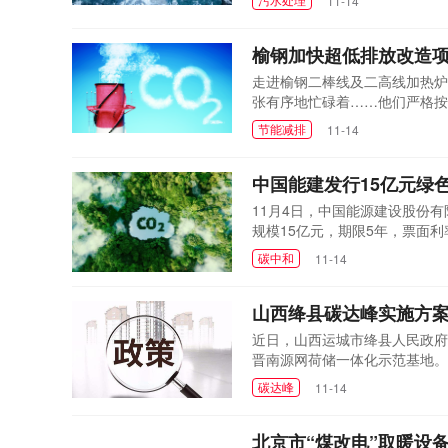
11-14
排、明沟明渠恶臭水体。为解决
污水管网116.5公里。未...
榆钢加快超低排放改造
走进榆钢二棒线及二高线加热炉
张有序地忙碌着……他们严格按
热炉烟气超低排放改造项目是榆
节能减排
11-14
物质的排放浓度，减少工业排放
细粉脱硫工艺+布袋...
中国能建发行15亿元绿
11月4日，中国能源建设股份
规模15亿元，期限5年，票面利
行党中央、国务院关于经济社会
碳中和
11-14
于绿色发展和金融创新的市场形
升级。近年来，中国能建始终坚持
山西绛县碳达峰实施方
近日，山西运城市绛县人民政府
晋南源网荷储一体化示范基地。
手续办理、对外公路、施工供电
碳达峰
11-14
全县能源供给结构进一步优化，
施空间布局，统筹规...
北京市“煤改电”取暖设备