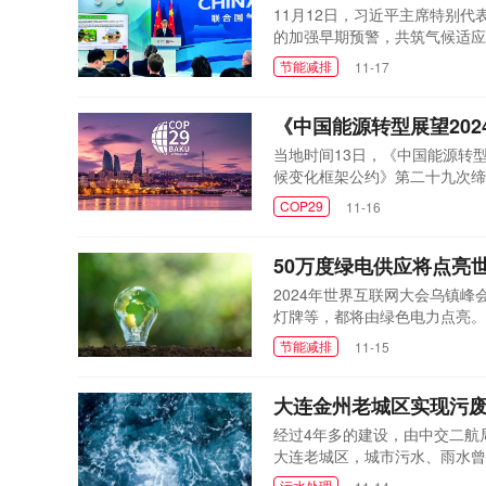
11月12日，习近平主席特别
的加强早期预警，共筑气候适应
月12日，马永生在COP29首
节能减排
11-17
九次缔约方大会(COP29)召
石化高质量绿色发...
《中国能源转型展望20
当地时间13日，《中国能源转型
候变化框架公约》第二十九次缔
与新能源发展的中国角边会活动
COP29
11-16
分，《执行摘要》指出，能源转
面推进...
50万度绿电供应将点亮
2024年世界互联网大会乌镇峰
灯牌等，都将由绿色电力点亮。
兴）综合能源服务有限公司三方
节能减排
11-15
绿色澎湃的电能，经由特高压网
碳排放量为零或近趋于零的电力，
大连金州老城区实现污废
经过4年多的建设，由中交二航
大连老城区，城市污水、雨水曾
较陈旧，已无法满足排污需求。
污水处理