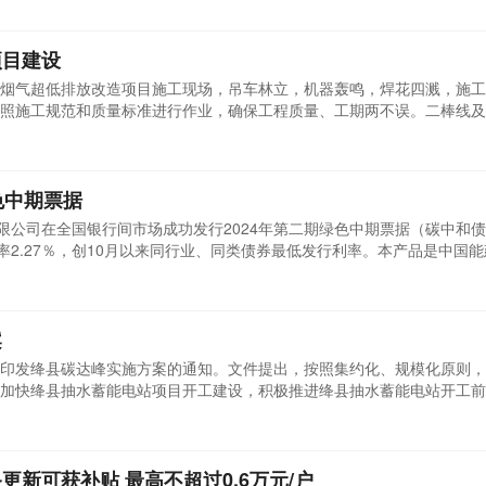
上述问题，中交二航局工程队进行了一系列探索。据介绍，此次工程累计
项目建设
烟气超低排放改造项目施工现场，吊车林立，机器轰鸣，焊花四溅，施工
照施工规范和质量标准进行作业，确保工程质量、工期两不误。二棒线及
钢公司积极响应国家环保政策，通过对加热炉的烟气脱硫，降低加热炉烟
对环境的影响，以实际行动践行绿色发展的责任与担当。该项目采用高活
色中期票据
有限公司在全国银行间市场成功发行2024年第二期绿色中期票据（碳中和
率2.27％，创10月以来同行业、同类债券最低发行利率。本产品是中国
发展全面绿色转型，推进绿色低碳科技自立自强的重要举措，充分彰显了
象，实现募集长期限和低成本资金，优化融资结构和融资期限，助力四新
...
案
印发绛县碳达峰实施方案的通知。文件提出，按照集约化、规模化原则，
加快绛县抽水蓄能电站项目开工建设，积极推进绛县抽水蓄能电站开工前
工程等准备。积极推进新型储能试点示范，提升系统灵活调节能力。到20
电力总装机容量达到550MW。推动新型基础设施绿色发展。科学规划新
更新可获补贴 最高不超过0.6万元/户