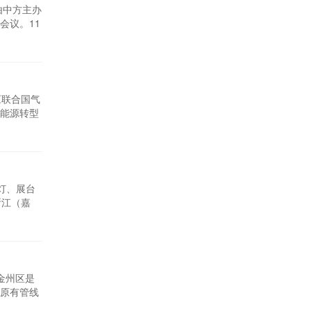
由中方主办
会议。11
约》第二十
球展示中国
《联合国气
国能源转型
主要结论部
应从五个方
顶灯、展台
浙江（嘉
、光化作
中二氧化
金州区是
原有管线
治污水直