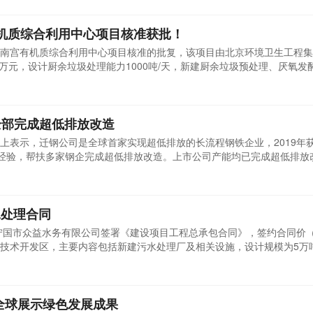
概况：包头市九原区环卫市场化项目招标项目的潜在投标人应在内蒙古自
宫有机质综合利用中心项目核准获批！
南宫有机质综合利用中心项目核准的批复，该项目由北京环境卫生工程集
6万元，设计厨余垃圾处理能力1000吨/天，新建厨余垃圾预处理、厌氧发
电、除臭系统及相关配套设施，批复公示如下：北京环境卫生工程集团有
有机质综合利用中心项目立项核准手续的请示》（京环卫文〔2024〕49
全部完成超低排放改造
上表示，迁钢公司是全球首家实现超低排放的长流程钢铁企业，2019年
经验，帮扶多家钢企完成超低排放改造。上市公司产能均已完成超低排放
水处理合同
与宁国市众益水务有限公司签署《建设项目工程总承包合同》，签约合同价
经济技术开发区，主要内容包括新建污水处理厂及相关设施，设计规模为5万
施工及质保期内的维修等工作。此次合同的签署将有利于博世科拓展安徽
生积极影响。合同自双方签字盖章之日起生效，但履行过程中可能面临材
向全球展示绿色发展成果