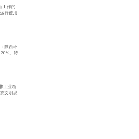
新工作的
运行使用
购置安
自行更新
：陕西环
20%。转
于2015
物综合处
，非工业领
生态文明思
高质量发
东华昌集团