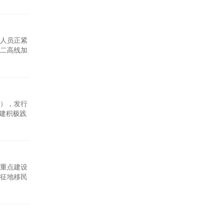
建成雨、
人员正紧
二高线加
气中有害
性钙基超
债），发行
能建积极践
公司致力
能建转型
重点建设
征地移民
24年底，
型基础设