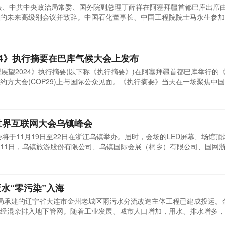
代表、中共中央政治局常委、国务院副总理丁薛祥在阿塞拜疆首都巴库出席
的未来高级别会议并致辞。中国石化董事长、中国工程院院士马永生参加
届亚布力可持续发展年会上致辞。11月12日，在《联合国气候变化框架公
开之际，马永生还应邀出席COP29首届亚布力可持续发展年会并致辞，向全
24》执行摘要在巴库气候大会上发布
展望2024》执行摘要(以下称《执行摘要》)在阿塞拜疆首都巴库举行的
约方大会(COP29)上与国际公众见面。《执行摘要》当天在一场聚焦中
上亮相。作为将于不久后正式发布的《中国能源转型展望2024》报告的
型能为中国实现2060年前经济社会系统的碳中和作出决定性贡献。中国
世界互联网大会乌镇峰会
会将于11月19日至22日在浙江乌镇举办。届时，会场的LED屏幕、场馆
11日，乌镇旅游股份有限公司、乌镇国际会展（桐乡）有限公司、国网
正式签订绿色电力证书（代理）交易合同。本次峰会所用绿电由西部的风
络跨越万里河山，助力乌镇峰会实现100%绿电办会。绿电即在生产过程
...
水“零污染”入海
局承建的辽宁省大连市金州老城区雨污水分流改造主体工程已建成投运。
经混杂排入地下管网。随着工业发展、城市人口增加，用水、排水增多，
为缓解既有管线排污压力，大连市亟须通过雨污分流，减缓城市内涝，根