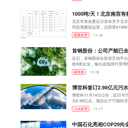
区原环卫管理模式不变）。项目
采购网获取招标文件，并于...
1000吨/天！北京南
北京市发改委近日发布关于北京
司投资建设运营，总投资4199
处理、沼气存储与净化、沼气发
固废处理
11-18
你单位《关于申请办理北京南宫
《关于报送北京南宫有机质...
首钢股份：公司产能已
近日，首钢股份在投资互动平台
效A类企业，输出超低排行管理
碳排放
11-18
博世科签订2.98亿元污
博世科11月14日公告，近日
为2.98亿元。项目位于宁国
司作为牵头人负责项目的投标、
污水处理
11-17
境治理业务，对未来经营业绩产
涨等风险。...
中国石化亮相COP29