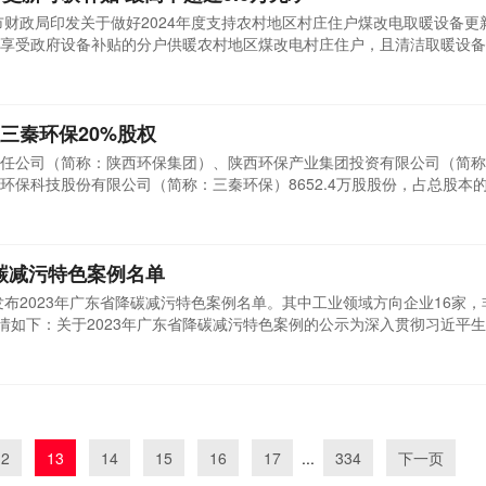
市财政局印发关于做好2024年度支持农村地区村庄住户煤改电取暖设备更
享受政府设备补贴的分户供暖农村地区煤改电村庄住户，且清洁取暖设备
年、但经各区认定具备报废标准的，如果在今年12月31日（含当日）前完成
温度空气源热泵热水机组，也可申请补贴。对符合条件的村庄住户市场化
三秦环保20%股权
任公司（简称：陕西环保集团）、陕西环保产业集团投资有限公司（简称
保科技股份有限公司（简称：三秦环保）8652.4万股股份，占总股本的
时间为12月5日。三秦环保是陕西环保集团在危废领域的重要切入点，其成立
固体废物处置利用有限责任公司。2019年8月，其正式由陕西环保固体废
秦环...
降碳减污特色案例名单
发布2023年广东省降碳减污特色案例名单。其中工业领域方向企业16家
详情如下：关于2023年广东省降碳减污特色案例的公示为深入贯彻习近平
业绿色低碳转型步伐，推动降碳、减污、扩绿、增长，助力我省经济社会
了2023年广东省降碳减污特色案例征集活动，经逐级审核推荐，拟将广
12
13
14
15
16
17
...
334
下一页