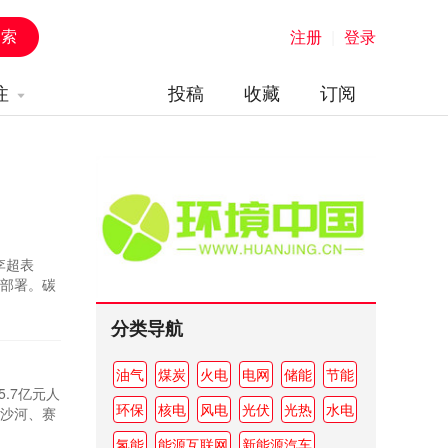
注册
|
登录
注
投稿
收藏
订阅
李超表
部署。碳
二氧化碳
度、实施
分类导航
油气
煤炭
火电
电网
储能
节能
.7亿元人
环保
核电
风电
光伏
光热
水电
沙河、赛
苏木5个地
氢能
能源互联网
新能源汽车