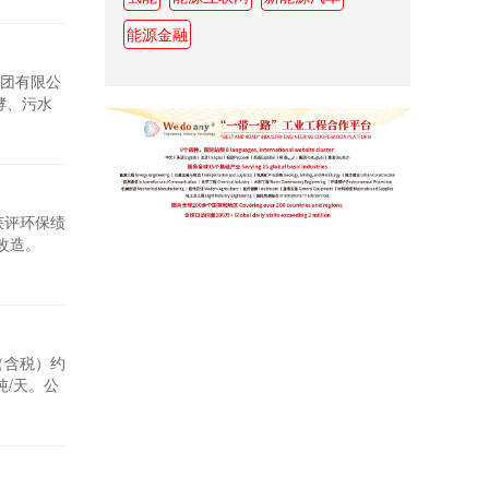
治区政府
能源金融
团有限公
酵、污水
限公司：
号）及
获评环保绩
改造。
（含税）约
吨/天。公
区域水环
料价格上