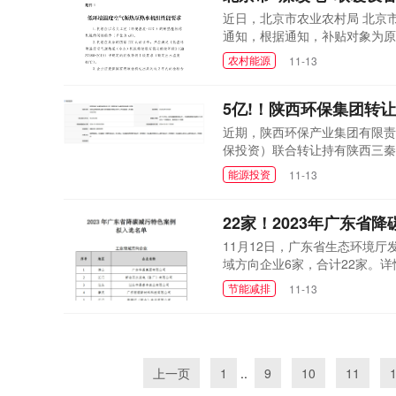
近日，北京市农业农村局 北京
通知，根据通知，补贴对象为原
已满10年。设备使用未达10
农村能源
11-13
装、更新符合一级能效的低环境
购买符合低环境温度空...
5亿!！陕西环保集团转让
近期，陕西环保产业集团有限责
保投资）联合转让持有陕西三秦环
让价格为5.03亿元，挂牌截止
能源投资
11-13
年4月，最早的名称为陕西环保
置利用有限责任公司改制为陕西三
22家！2023年广东省
11月12日，广东省生态环境厅
域方向企业6家，合计22家。
想，积极应对气候变化，加快企
节能减排
11-13
展，我厅在全省范围内组织开展
有限公司等22家企业案例（名...
上一页
1
..
9
10
11