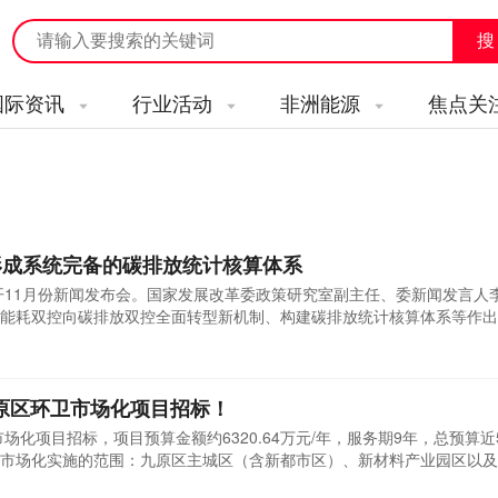
国际资讯
行业活动
非洲能源
焦点关
形成系统完备的碳排放统计核算体系
召开11月份新闻发布会。国家发展改革委政策研究室副主任、委新闻发言人
能耗双控向碳排放双控全面转型新机制、构建碳排放统计核算体系等作出
排放进行计量、统计和分析的过程，简单理解就是核算生产生活中排放的
项重要的基础性工作，只有摸清了底数，才能更好推进落实碳排放双控制
九原区环卫市场化项目招标！
场化项目招标，项目预算金额约6320.64万元/年，服务期9年，总预算近5
市场化实施的范围：九原区主城区（含新都市区）、新材料产业园区以及
卫作业区域（麻池、哈业胡同、哈林格尔、萨如拉街道办事处和阿嘎如泰